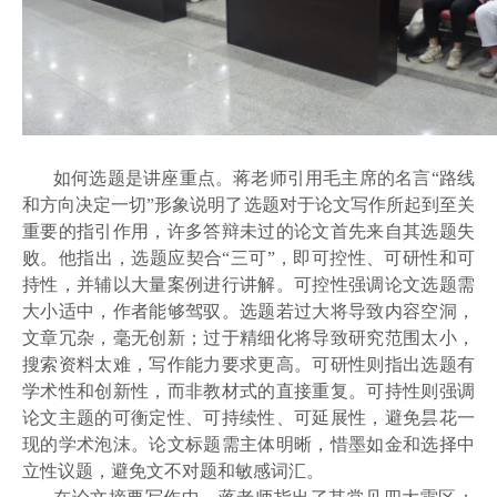
如何选题是讲座重点。蒋老师引用毛主席的名言“路线
和方向决定一切”形象说明了选题对于论文写作所起到至关
重要的指引作用，许多答辩未过的论文首先来自其选题失
败。他指出，选题应契合“三可”，即可控性、可研性和可
持性，并辅以大量案例进行讲解。可控性强调论文选题需
大小适中，作者能够驾驭。选题若过大将导致内容空洞，
文章冗杂，毫无创新；过于精细化将导致研究范围太小，
搜索资料太难，写作能力要求更高。可研性则指出选题有
学术性和创新性，而非教材式的直接重复。可持性则强调
论文主题的可衡定性、可持续性、可延展性，避免昙花一
现的学术泡沫。论文标题需主体明晰，惜墨如金和选择中
立性议题，避免文不对题和敏感词汇。