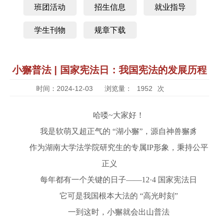
班团活动
招生信息
就业指导
学生刊物
规章下载
小獬普法 | 国家宪法日：我国宪法的发展历程
时间：2024-12-03
浏览量：
1952
次
哈喽~大家好！
我是软萌又超正气的 “湖小獬”，源自神兽獬豸
作为湖南大学法学院研究生的专属IP形象，秉持公平
正义
每年都有一个关键的日子——12·4 国家宪法日
它可是我国根本大法的 “高光时刻”
一到这时，小獬就会出山普法