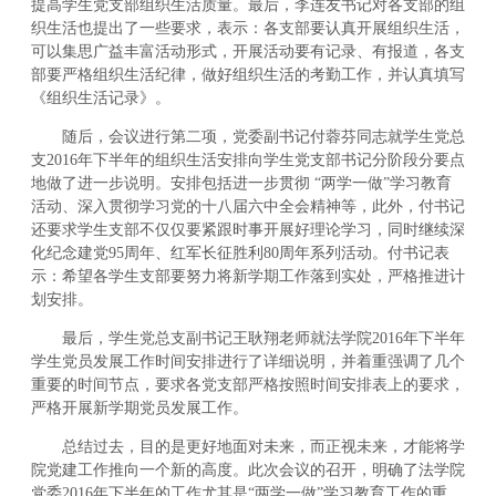
提高学生党支部组织生活质量。最后，李连友书记对各支部的组
织生活也提出了一些要求，表示：各支部要认真开展组织生活，
可以集思广益丰富活动形式，开展活动要有记录、有报道，各支
部要严格组织生活纪律，做好组织生活的考勤工作，并认真填写
《组织生活记录》。
随后，会议进行第二项，党委副书记付蓉芬同志就学生党总
支2016年下半年的组织生活安排向学生党支部书记分阶段分要点
地做了进一步说明。安排包括进一步贯彻 “两学一做”学习教育
活动、深入贯彻学习党的十八届六中全会精神等，此外，付书记
还要求学生支部不仅仅要紧跟时事开展好理论学习，同时继续深
化纪念建党95周年、红军长征胜利80周年系列活动。付书记表
示：希望各学生支部要努力将新学期工作落到实处，严格推进计
划安排。
最后，学生党总支副书记王耿翔老师就法学院2016年下半年
学生党员发展工作时间安排进行了详细说明，并着重强调了几个
重要的时间节点，要求各党支部严格按照时间安排表上的要求，
严格开展新学期党员发展工作。
总结过去，目的是更好地面对未来，而正视未来，才能将学
院党建工作推向一个新的高度。此次会议的召开，明确了法学院
党委2016年下半年的工作尤其是“两学一做”学习教育工作的重