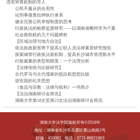
违宪审查机制的导人
公民不服从的合宪性
论刑事搜查扣押执行体系
健全完善公民举报制度的思考
行政执法的检察监督研究——以湖南省郴州市为个案
社会救助权的几个问题辨析
【区域治理与地方自治】
依法执政新形势下提高公职人员法律素质研究报告
探索城管行政执法新机制，提高长沙城市管理新水平
行政裁量的类型和限度：一个法理分析
【法律传统与比较研究】
古代罗马与古代儒家的抵抗权思想比较
胡安国的礼学思想
《食品与宗教：法律与权利》一书简介
【法治湖南研讨会简讯】
湖南大学第18次至第23次法治湖南研讨会简讯
湖南大学法学院版权所有©2019年
地址：湖南省长沙市岳麓区麓山南路2号
邮编：410082 电话：0731-88821963