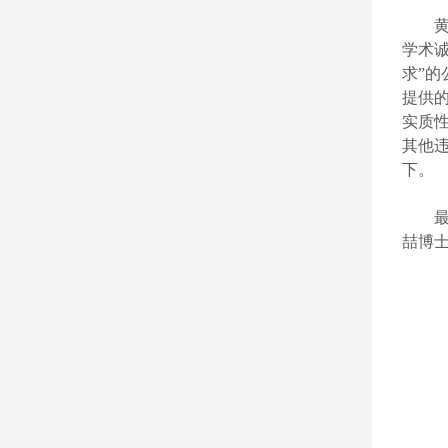
学术诚
求”的
提供
实质
其他违
下。
喆博