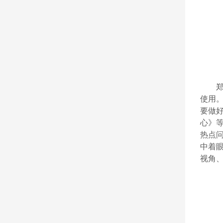
使用
要做
心》
热点
中着
视角