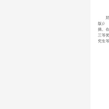
版)》
摘。
三等
究生