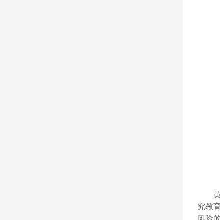
究教
风险