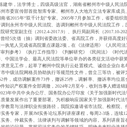
陈建华，法学博士，四级高级法官，湖南省郴州市中级人民法
郴州市委宣传部首批智库专家、郴州市人大地方立法专家库成员
南省2015年“双千计划”专家。2005年7月参加工作，省委
借调到永州市中级人民法院、选调到郴州市中级人民法院工作，
研究室副主任（2012.4-2017.9）、执行局副局长（2017.10-202
，曾经5次借（抽）调到省委政法委、省高院工作，并获得高度好
唯一执笔人完成省高院重点课题2项，在《法律适用》《人民司法
事审判参考》《执行工作指导》《判解研究》《民间法》《时代法
委、中国法学会、最高人民法院等单位举办的各类征文活动中获奖
征求意见工作，起草了郴州中院执行云处置模式、诚信企业白名
与市中级法院网格员协助执行等规范性文件，曾立三等功，被评为
52件，成功调解案件73件，撤诉25件，调解率、撤诉率均位
9件知识产权案件全部调撤，2024年2月至今，收到当事人赠送锦
2023年中共中央办公厅、国务院办公厅印发《关于加强新时代
高质量发展作出了重要部署。为积极响应国家关于加强新时代法
法学教育与法律职业衔接路径，我院拟邀请省市法院、检察院、
实务专家，开展JM实务论坛系列讲座课程，每周2-3场，连续1
权实务、仲裁实务、法律谈判与调解等领域的内容。系列讲座旨
中的前沿问题，掌握司法实务中的关键技巧，明确未来职业选择