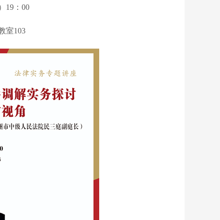
）19：00
室103