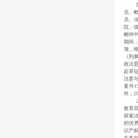
员、
员、湖
院、
郴州中院
期间
项，
《刑
政法
起草
法委
案件1
外，2
教育
探索
的优秀
识产
实务