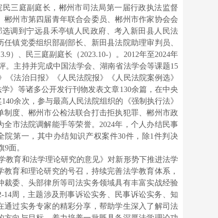
院民三庭副庭长，郴州市司法局第一届行政执法监督
、郴州市第四届青年联合会委员、郴州市作家协会会
组织部选调到宁远县禾亭镇人民政府、考入新田县人民法
历任镇党委组织部副部长、新田县法院助理审判员、
3.9）、民三庭副庭长（2023.10-）。2012年至2024年
评。主持并完成中国法学会、湖南省法学会等课题15
》《法治日报》《人民法院报》《人民法院案例选》
学》等诸多公开发行刊物发表文章130余篇，在中央
140余次，参与最高人民法院组织的《强制执行法》
单制度、郴州市公检法联合打击拒执犯罪、郴州市政
全市法院调解能手等荣誉。2024年，个人办结民事
居全院第一，其中办结知识产权案件30件，除1件判决
旗9面。
法学教育和法学理论研究的意见》对新形势下推进法学
学教育和理论研究的号召，持续完善法学教育体系，
仲裁委、头部律所等司法实务领域具有丰富实战经验
2-14周，主题涉及刑事诉讼实务、民事诉讼实务、知
在通过实务专家的精彩分享，帮助学生深入了解司法
的方向与目标，着力培养一批既具备深厚法学理论功